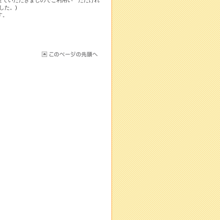
した。)
す。