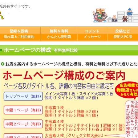
報共有サイトです。
登録＆投稿
無料＆有料
コメント
投稿など
流れ図＆ご利用規約
かんたん説明図
メッセージ
説明入PC用
ホームページの構成
有料無料比較
お店を案内するホームページの構成と機能、有料と無料は以下の通りとな