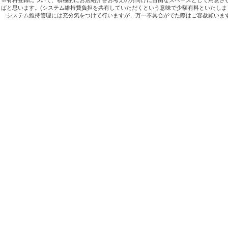
ばと思います。(システム維持費負担を共有していただくという意味で少額有料といたしま
システム維持管理には充分気をつけて行いますが、万一不具合がでた際はご容赦願いま